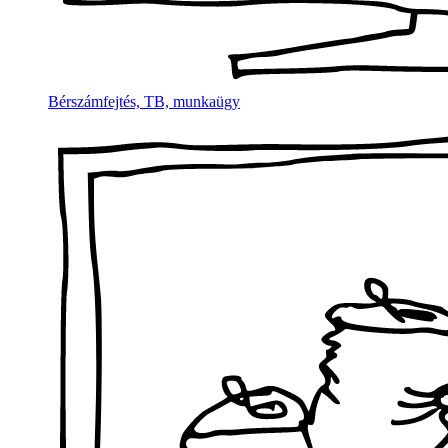
Bérszámfejtés, TB, munkaügy