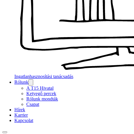
Ingatlanhasznosítási tanácsadás
Rólunk
A T15 Hivatal
Ketyegő percek
Rólunk mondták
Csapat
Hírek
Karrier
Kapcsolat