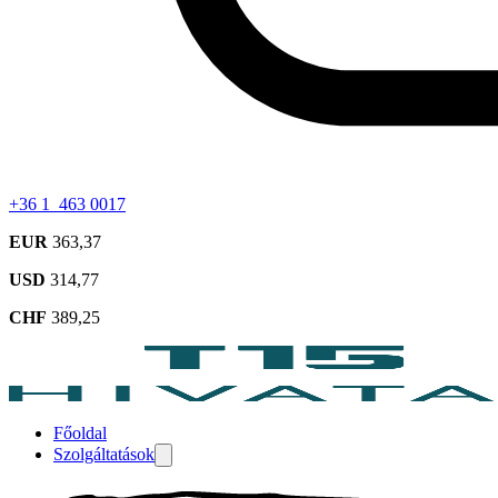
+36 1 463 0017
EUR
363,37
USD
314,77
CHF
389,25
Főoldal
Szolgáltatások