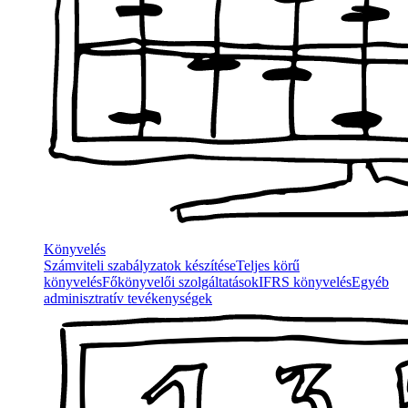
Könyvelés
Számviteli szabályzatok készítése
Teljes körű
könyvelés
Főkönyvelői szolgáltatások
IFRS könyvelés
Egyéb
adminisztratív tevékenységek