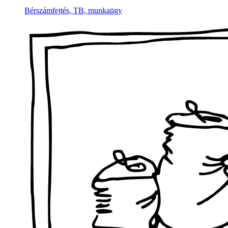
Bérszámfejtés, TB, munkaügy