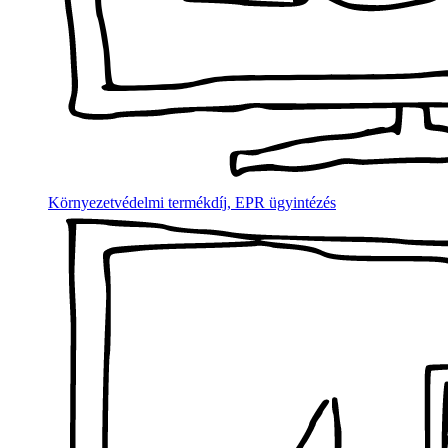
Környezetvédelmi termékdíj, EPR ügyintézés