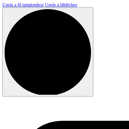
Ugrás a fő tartalomhoz
Ugrás a lábléchez