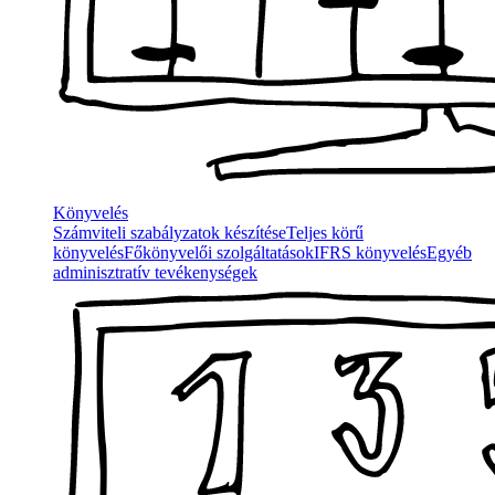
Könyvelés
Számviteli szabályzatok készítése
Teljes körű
könyvelés
Főkönyvelői szolgáltatások
IFRS könyvelés
Egyéb
adminisztratív tevékenységek