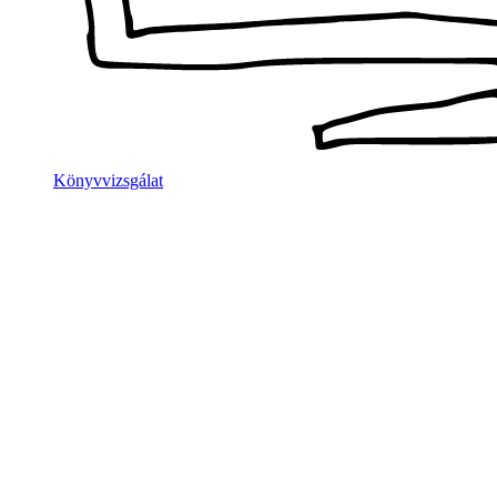
Könyvvizsgálat