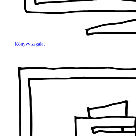
Könyvvizsgálat