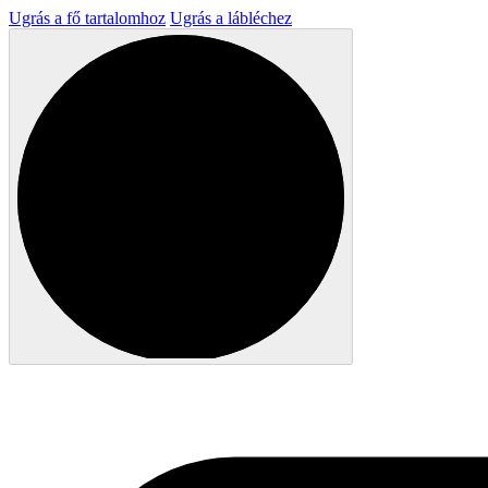
Ugrás a fő tartalomhoz
Ugrás a lábléchez