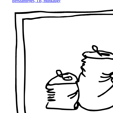
Bérszámfejtés, TB, munkaügy