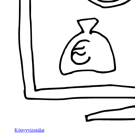
Könyvvizsgálat