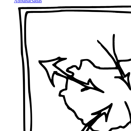
Adótanácsadás