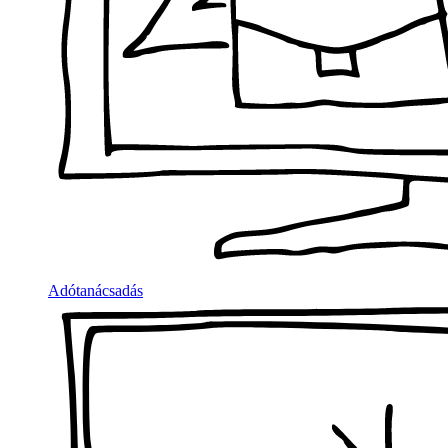
Adótanácsadás