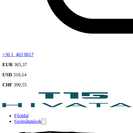
+36 1 463 0017
EUR
365,37
USD
316,14
CHF
390,55
Főoldal
Szolgáltatások