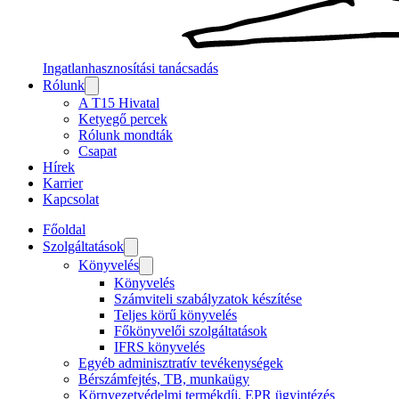
Ingatlanhasznosítási tanácsadás
Rólunk
A T15 Hivatal
Ketyegő percek
Rólunk mondták
Csapat
Hírek
Karrier
Kapcsolat
Főoldal
Szolgáltatások
Könyvelés
Könyvelés
Számviteli szabályzatok készítése
Teljes körű könyvelés
Főkönyvelői szolgáltatások
IFRS könyvelés
Egyéb adminisztratív tevékenységek
Bérszámfejtés, TB, munkaügy
Környezetvédelmi termékdíj, EPR ügyintézés