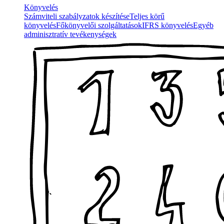
Könyvelés
Számviteli szabályzatok készítése
Teljes körű
könyvelés
Főkönyvelői szolgáltatások
IFRS könyvelés
Egyéb
adminisztratív tevékenységek